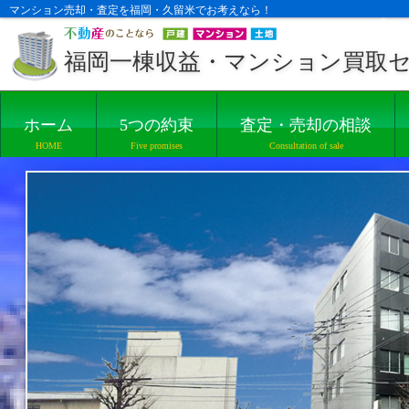
マンション売却・査定を福岡・久留米でお考えなら！
福岡一棟収益・マンション買取
ホーム
5つの約束
査定・売却の相談
HOME
Five promises
Consultation of sale