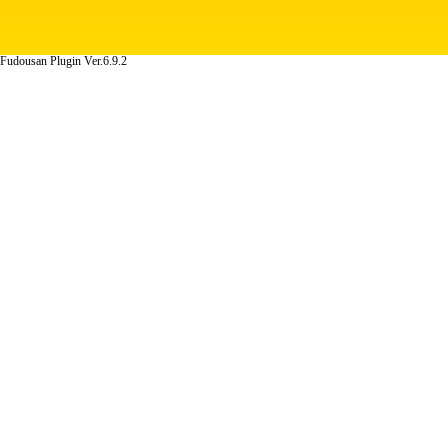
Fudousan Plugin Ver.6.9.2