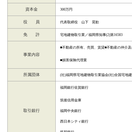
資本金
300万円
役 員
代表取締役 山下 晃歓
免 許
宅地建物取引業／福岡県知事(2)第16583
■不動産の所有、売買、賃貸■不動産の仲介及
事業内容
■損害保険代理業
所属団体
(社)福岡県宅地建物取引業協会(社)全国宅地
福岡銀行佐賀銀行
筑後信用金庫
取引銀行
福岡中央銀行
西日本シティ銀行