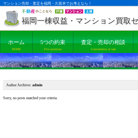
マンション売却・査定を福岡・久留米でお考えなら！
福岡一棟収益・マンション買取
ホーム
5つの約束
査定・売却の相談
HOME
Five promises
Consultation of sale
Author Archives:
admin
Sorry, no posts matched your criteria.