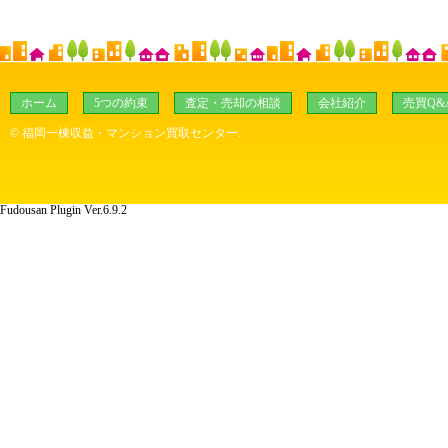
ホーム
5つの約束
査定・売却の相談
会社紹介
売買Q&
©
福岡一棟収益・マンション買取センター
.
Fudousan Plugin Ver.6.9.2